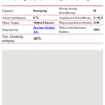
Μονής/Διπλής
Σήραγγα
Κατερίνης
Μ
Κατεύθυνσης
Αυτοκινητόδρομος
Ε75
Λωρίδες ανα Κατεύθυνση
3+ΛΕΑ
Οδικό Τμήμα
Αθήνα-Εύζωνοι
Μήκος (m) Δεξιού Κλάδου
1100
Αυτ/μος Αιγαίου
Μήκος (m) Αριστερού
Διαχειριστής
1095
Α.Ε
.
Κλάδου
Τηλ. έκτακτης
1075
ανάγκης