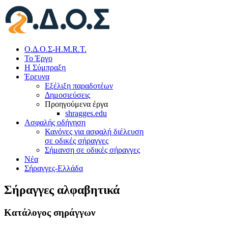
Ο.Δ.Ο.Σ-H.M.R.T.
Το Έργο
Η Σύμπραξη
Έρευνα
Εξέλιξη παραδοτέων
Δημοσιεύσεις
Προηγούμενα έργα
shragges.edu
Ασφαλής οδήγηση
Κανόνες για ασφαλή διέλευση
σε οδικές σήραγγες
Σήμανση σε οδικές σήραγγες
Νέα
Σήραγγες-Ελλάδα
Σήραγγες αλφαβητικά
Κατάλογος σηράγγων