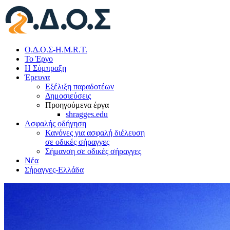
Ο.Δ.Ο.Σ-H.M.R.T.
Το Έργο
Η Σύμπραξη
Έρευνα
Εξέλιξη παραδοτέων
Δημοσιεύσεις
Προηγούμενα έργα
shragges.edu
Ασφαλής οδήγηση
Κανόνες για ασφαλή διέλευση
σε οδικές σήραγγες
Σήμανση σε οδικές σήραγγες
Νέα
Σήραγγες-Ελλάδα