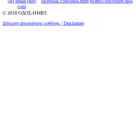
[at] gmail [dot]
facebook.com/odos.hmrt
twitter.com/HmrtOdos
com
© 2018 ΟΔΟΣ-HMRT.
Δήλωση αποποίησης ευθύνης / Disclaimer