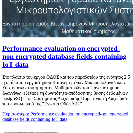
Performance evaluation on encrypted-
non encrypted database fields containing
IoT data
Στο πλαίσιο του έργου ΟΔΟΣ και του παραδοτέου της ενότητας 2.5
η ομάδα του εργαστηρίου Κατανεμημένων Μικροϋπολογιστικών
Συστημάτων του τμήματος Μαθηματικών του Πανεπιστημίου
Ιωαννίνων εξέτασε τη δυνατότητα-απόδοση της βάσης δεδομένων
postgreSQL του Συστήματος Διαχείρισης Πόρων για τη Διαχείριση
του προσωπικού της "Εγνατία Οδός Α.Ε."
Περισσότερα: Performance evaluation on encrypted-non encrypted
database fields containing IoT data