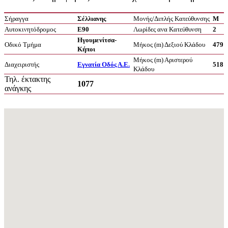
Σήραγγα
Σέλλιανης
Μονής/Διπλής Κατεύθυνσης
Μ
Αυτοκινητόδρομος
Ε90
Λωρίδες ανα Κατεύθυνση
2
Ηγουμενίτσα-
Οδικό Τμήμα
Μήκος (m) Δεξιού Κλάδου
479
Κήποι
Μήκος (m) Αριστερού
Διαχειριστής
Εγνατία Οδός Α.Ε.
518
Κλάδου
Τηλ. έκτακτης
1077
ανάγκης