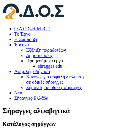
Ο.Δ.Ο.Σ-H.M.R.T.
Το Έργο
Η Σύμπραξη
Έρευνα
Εξέλιξη παραδοτέων
Δημοσιεύσεις
Προηγούμενα έργα
shragges.edu
Ασφαλής οδήγηση
Κανόνες για ασφαλή διέλευση
σε οδικές σήραγγες
Σήμανση σε οδικές σήραγγες
Νέα
Σήραγγες-Ελλάδα
Σήραγγες αλφαβητικά
Κατάλογος σηράγγων